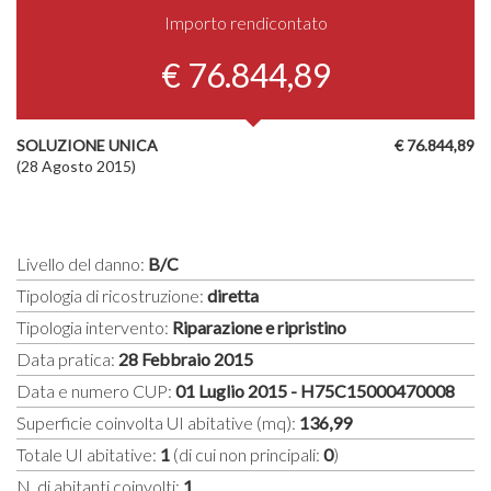
Importo rendicontato
€ 76.844,89
SOLUZIONE UNICA
€ 76.844,89
(28 Agosto 2015)
Livello del danno:
B/C
Tipologia di ricostruzione:
diretta
Tipologia intervento:
Riparazione e ripristino
Data pratica:
28 Febbraio 2015
Data e numero CUP:
01 Luglio 2015 - H75C15000470008
Superficie coinvolta UI abitative (mq):
136,99
Totale UI abitative:
1
(di cui non principali:
0
)
N. di abitanti coinvolti:
1