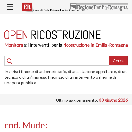
Salta
☰
al
contenuto
principale
HOME
RICOSTRUZIONE
PUBBLICA
RICOSTRUZIONE
DELLE
Cerca
ABITAZIONI
Inserisci il nome di un beneficiario, di una stazione appaltante, di un
RICOSTRUZIONE
tecnico o di un’impresa, l’indirizzo di un intervento o il nome di
ATTIVITÀ
un’opera pubblica.
PRODUTTIVE
Ultimo aggiornamento:
30 giugno 2026
ALTRI
INTERVENTI
DOVE
cod. Mude:
SI
INTERVIENE