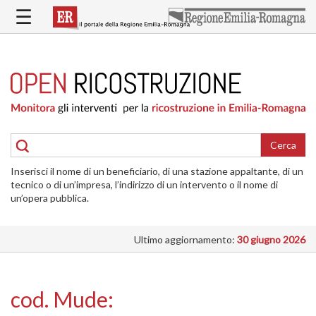
Salta
☰
al
contenuto
principale
HOME
RICOSTRUZIONE
PUBBLICA
RICOSTRUZIONE
DELLE
Cerca
ABITAZIONI
Inserisci il nome di un beneficiario, di una stazione appaltante, di un
RICOSTRUZIONE
tecnico o di un’impresa, l’indirizzo di un intervento o il nome di
ATTIVITÀ
un’opera pubblica.
PRODUTTIVE
Ultimo aggiornamento:
30 giugno 2026
ALTRI
INTERVENTI
DOVE
cod. Mude:
SI
INTERVIENE