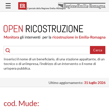
Salta
☰
al
contenuto
principale
HOME
RICOSTRUZIONE
PUBBLICA
RICOSTRUZIONE
DELLE
Cerca
ABITAZIONI
Inserisci il nome di un beneficiario, di una stazione appaltante, di un
RICOSTRUZIONE
tecnico o di un’impresa, l’indirizzo di un intervento o il nome di
ATTIVITÀ
un’opera pubblica.
PRODUTTIVE
Ultimo aggiornamento:
31 luglio 2026
ALTRI
INTERVENTI
DOVE
cod. Mude:
SI
INTERVIENE