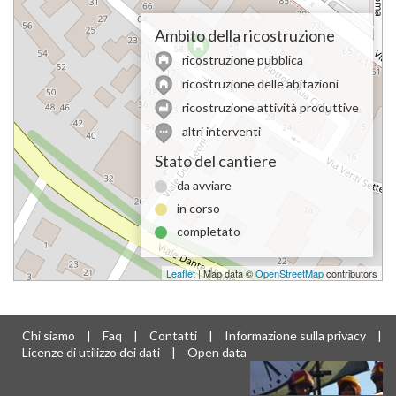
Ambito della ricostruzione
ricostruzione pubblica
ricostruzione delle abitazioni
ricostruzione attività produttive
altri interventi
Stato del cantiere
da avviare
in corso
completato
Leaflet
| Map data ©
OpenStreetMap
contributors
Chi siamo
|
Faq
|
Contatti
|
Informazione sulla privacy
|
Licenze di utilizzo dei dati
|
Open data