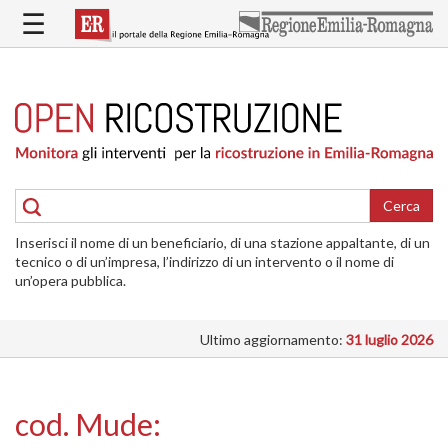
Salta
☰
al
contenuto
principale
HOME
RICOSTRUZIONE
PUBBLICA
RICOSTRUZIONE
DELLE
Cerca
ABITAZIONI
Inserisci il nome di un beneficiario, di una stazione appaltante, di un
RICOSTRUZIONE
tecnico o di un’impresa, l’indirizzo di un intervento o il nome di
ATTIVITÀ
un’opera pubblica.
PRODUTTIVE
Ultimo aggiornamento:
31 luglio 2026
ALTRI
INTERVENTI
DOVE
cod. Mude:
SI
INTERVIENE