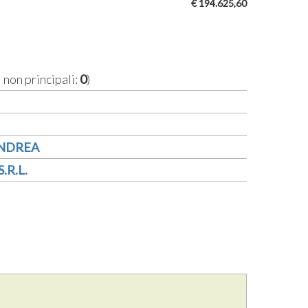
€ 194.625,60
i non principali:
0
)
ANDREA
.R.L.