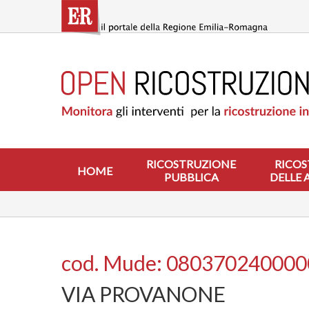
Salta
al
contenuto
principale
HOME
RICOSTRUZIONE
PUBBLICA
RICOSTRUZIONE
DELLE
ABITAZIONI
RICOSTRUZIONE
RICOS
HOME
PUBBLICA
DELLE 
RICOSTRUZIONE
ATTIVITÀ
PRODUTTIVE
ALTRI
INTERVENTI
cod. Mude: 08037024000
DOVE
VIA PROVANONE
SI
INTERVIENE