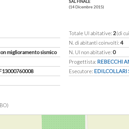
SAL FINALE
(14 Dicembre 2015)
Totale UI abitative:
2
(di cu
N. di abitanti coinvolti:
4
 con miglioramento sismico
N. UI non abitative:
0
Progettista:
REBECCHI 
2F13000760008
Esecutore:
EDILCOLLARI S
BO)