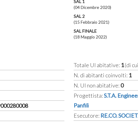
SAL 1
(04 Dicembre 2020)
SAL 2
(15 Febbraio 2021)
SAL FINALE
(18 Maggio 2022)
Totale UI abitative:
1
(di cu
N. di abitanti coinvolti:
1
N. UI non abitative:
0
Progettista:
S.T.A. Enginee
Panfili
19000280008
Esecutore:
RE.CO. SOCIET