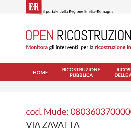
Salta
al
contenuto
principale
HOME
RICOSTRUZIONE
PUBBLICA
RICOSTRUZIONE
DELLE
ABITAZIONI
RICOSTRUZIONE
RICOS
HOME
PUBBLICA
DELLE 
RICOSTRUZIONE
ATTIVITÀ
PRODUTTIVE
ALTRI
INTERVENTI
cod. Mude: 08036037000
DOVE
VIA ZAVATTA
SI
INTERVIENE