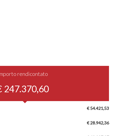
Importo rendicontato
€ 247.370,60
€ 54.421,53
€ 28.942,36