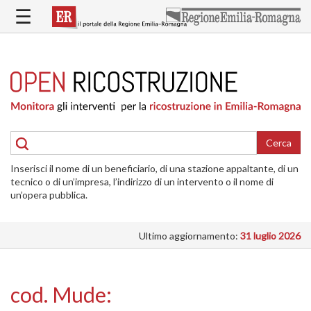
Salta
☰
al
contenuto
principale
HOME
RICOSTRUZIONE
PUBBLICA
RICOSTRUZIONE
DELLE
Cerca
ABITAZIONI
Inserisci il nome di un beneficiario, di una stazione appaltante, di un
RICOSTRUZIONE
tecnico o di un’impresa, l’indirizzo di un intervento o il nome di
ATTIVITÀ
un’opera pubblica.
PRODUTTIVE
Ultimo aggiornamento:
31 luglio 2026
ALTRI
INTERVENTI
DOVE
cod. Mude:
SI
INTERVIENE