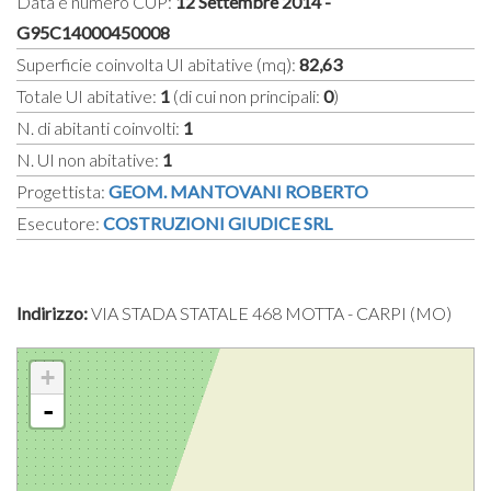
Data e numero CUP:
12 Settembre 2014 -
G95C14000450008
Superficie coinvolta UI abitative (mq):
82,63
Totale UI abitative:
1
(di cui non principali:
0
)
N. di abitanti coinvolti:
1
N. UI non abitative:
1
Progettista:
GEOM. MANTOVANI ROBERTO
Esecutore:
COSTRUZIONI GIUDICE SRL
Indirizzo:
VIA STADA STATALE 468 MOTTA - CARPI (MO)
+
-