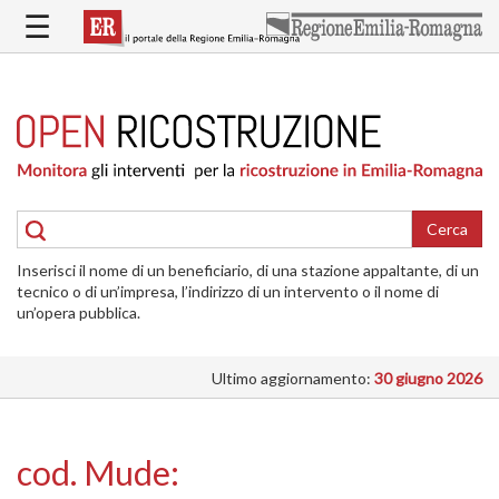
Salta
☰
al
contenuto
principale
HOME
RICOSTRUZIONE
PUBBLICA
RICOSTRUZIONE
DELLE
Cerca
ABITAZIONI
Inserisci il nome di un beneficiario, di una stazione appaltante, di un
RICOSTRUZIONE
tecnico o di un’impresa, l’indirizzo di un intervento o il nome di
ATTIVITÀ
un’opera pubblica.
PRODUTTIVE
Ultimo aggiornamento:
30 giugno 2026
ALTRI
INTERVENTI
DOVE
cod. Mude:
SI
INTERVIENE