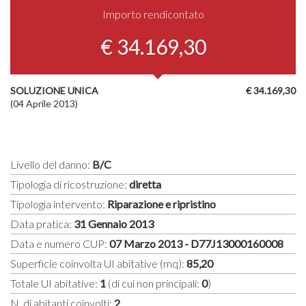
Importo rendicontato
€ 34.169,30
SOLUZIONE UNICA
€ 34.169,30
(04 Aprile 2013)
Livello del danno:
B/C
Tipologia di ricostruzione:
diretta
Tipologia intervento:
Riparazione e ripristino
Data pratica:
31 Gennaio 2013
Data e numero CUP:
07 Marzo 2013 - D77J13000160008
Superficie coinvolta UI abitative (mq):
85,20
Totale UI abitative:
1
(di cui non principali:
0
)
N. di abitanti coinvolti:
2