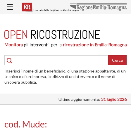
Salta
☰
al
contenuto
principale
HOME
RICOSTRUZIONE
PUBBLICA
RICOSTRUZIONE
DELLE
Cerca
ABITAZIONI
Inserisci il nome di un beneficiario, di una stazione appaltante, di un
RICOSTRUZIONE
tecnico o di un’impresa, l’indirizzo di un intervento o il nome di
ATTIVITÀ
un’opera pubblica.
PRODUTTIVE
Ultimo aggiornamento:
31 luglio 2026
ALTRI
INTERVENTI
DOVE
cod. Mude:
SI
INTERVIENE