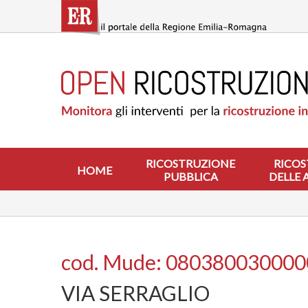
Salta
al
contenuto
principale
HOME
RICOSTRUZIONE
PUBBLICA
RICOSTRUZIONE
DELLE
ABITAZIONI
RICOSTRUZIONE
RICOS
HOME
PUBBLICA
DELLE 
RICOSTRUZIONE
ATTIVITÀ
PRODUTTIVE
ALTRI
INTERVENTI
cod. Mude: 08038003000
DOVE
VIA SERRAGLIO
SI
INTERVIENE