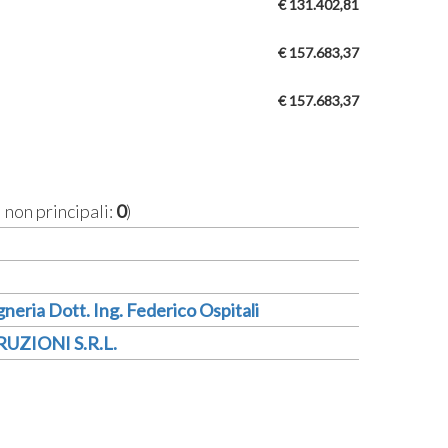
€ 131.402,81
€ 157.683,37
€ 157.683,37
i non principali:
0
)
gneria Dott. Ing. Federico Ospitali
UZIONI S.R.L.