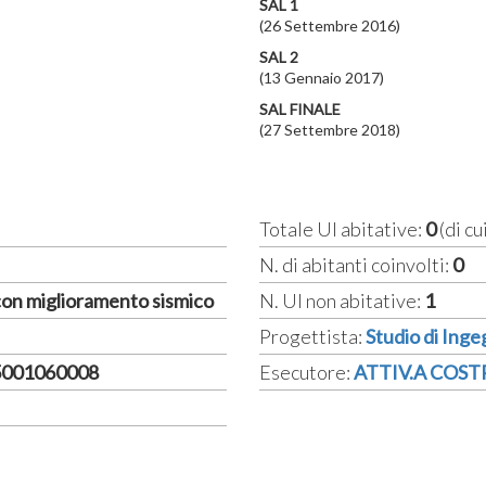
SAL 1
(26 Settembre 2016)
SAL 2
(13 Gennaio 2017)
SAL FINALE
(27 Settembre 2018)
Totale UI abitative:
0
(di cu
N. di abitanti coinvolti:
0
 con miglioramento sismico
N. UI non abitative:
1
Progettista:
Studio di Inge
15001060008
Esecutore:
ATTIV.A COSTR