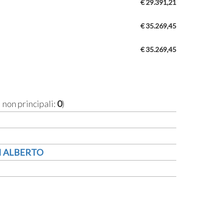
€ 29.391,21
€ 35.269,45
€ 35.269,45
i non principali:
0
)
 ALBERTO