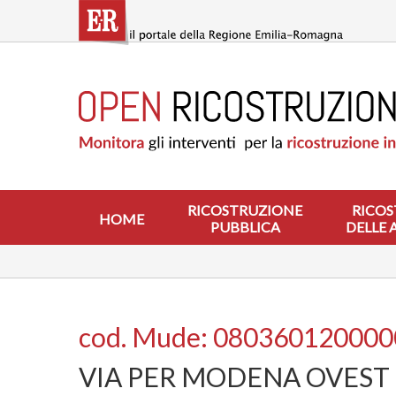
Salta
al
contenuto
principale
HOME
RICOSTRUZIONE
PUBBLICA
RICOSTRUZIONE
DELLE
ABITAZIONI
RICOSTRUZIONE
RICOS
HOME
PUBBLICA
DELLE 
RICOSTRUZIONE
ATTIVITÀ
PRODUTTIVE
ALTRI
INTERVENTI
cod. Mude: 08036012000
DOVE
VIA PER MODENA OVEST
SI
INTERVIENE