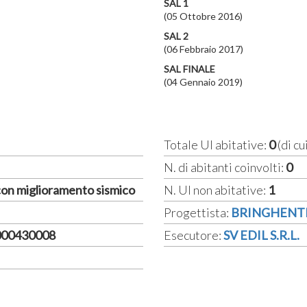
SAL 1
(05 Ottobre 2016)
SAL 2
(06 Febbraio 2017)
SAL FINALE
(04 Gennaio 2019)
Totale UI abitative:
0
(di cu
N. di abitanti coinvolti:
0
 con miglioramento sismico
N. UI non abitative:
1
Progettista:
BRINGHENTI
000430008
Esecutore:
SV EDIL S.R.L.