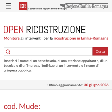
Salta
☰
al
contenuto
principale
HOME
RICOSTRUZIONE
PUBBLICA
RICOSTRUZIONE
DELLE
Cerca
ABITAZIONI
Inserisci il nome di un beneficiario, di una stazione appaltante, di un
RICOSTRUZIONE
tecnico o di un’impresa, l’indirizzo di un intervento o il nome di
ATTIVITÀ
un’opera pubblica.
PRODUTTIVE
Ultimo aggiornamento:
30 giugno 2026
ALTRI
INTERVENTI
DOVE
cod. Mude:
SI
INTERVIENE