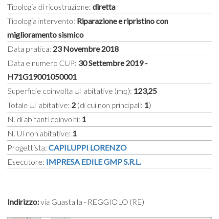
Tipologia di ricostruzione:
diretta
Tipologia intervento:
Riparazione e ripristino con
miglioramento sismico
Data pratica:
23 Novembre 2018
Data e numero CUP:
30 Settembre 2019 -
H71G19001050001
Superficie coinvolta UI abitative (mq):
123,25
Totale UI abitative:
2
(di cui non principali:
1
)
N. di abitanti coinvolti:
1
N. UI non abitative:
1
Progettista:
CAPILUPPI LORENZO
Esecutore:
IMPRESA EDILE GMP S.R.L.
Indirizzo:
via Guastalla - REGGIOLO (RE)