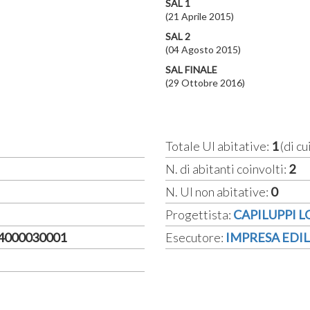
SAL 1
(21 Aprile 2015)
SAL 2
(04 Agosto 2015)
SAL FINALE
(29 Ottobre 2016)
Totale UI abitative:
1
(di cu
N. di abitanti coinvolti:
2
N. UI non abitative:
0
Progettista:
CAPILUPPI 
14000030001
Esecutore:
IMPRESA EDILE