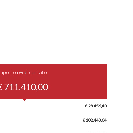
Importo rendicontato
€ 711.410,00
€ 28.456,40
€ 102.443,04