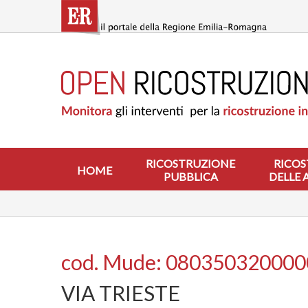
Salta
al
contenuto
principale
HOME
RICOSTRUZIONE
PUBBLICA
RICOSTRUZIONE
DELLE
ABITAZIONI
RICOSTRUZIONE
RICOS
HOME
PUBBLICA
DELLE 
RICOSTRUZIONE
ATTIVITÀ
PRODUTTIVE
ALTRI
INTERVENTI
cod. Mude: 08035032000
DOVE
VIA TRIESTE
SI
INTERVIENE