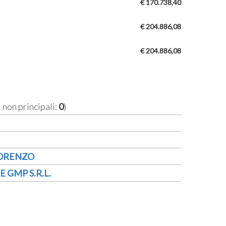
€ 170.738,40
€ 204.886,08
€ 204.886,08
i non principali:
0
)
LORENZO
 GMP S.R.L.