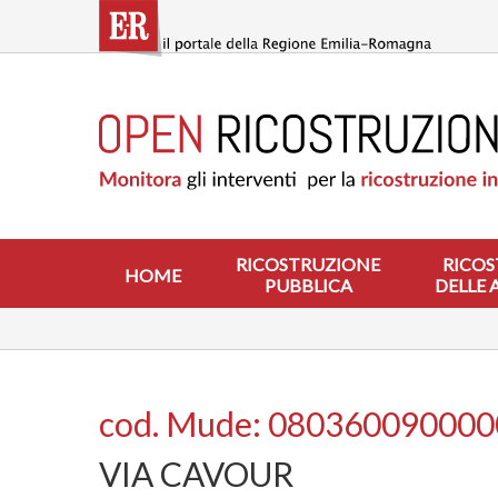
Salta
al
contenuto
principale
HOME
RICOSTRUZIONE
PUBBLICA
RICOSTRUZIONE
DELLE
ABITAZIONI
RICOSTRUZIONE
RICOS
HOME
PUBBLICA
DELLE 
RICOSTRUZIONE
ATTIVITÀ
PRODUTTIVE
ALTRI
INTERVENTI
cod. Mude: 08036009000
DOVE
VIA CAVOUR
SI
INTERVIENE