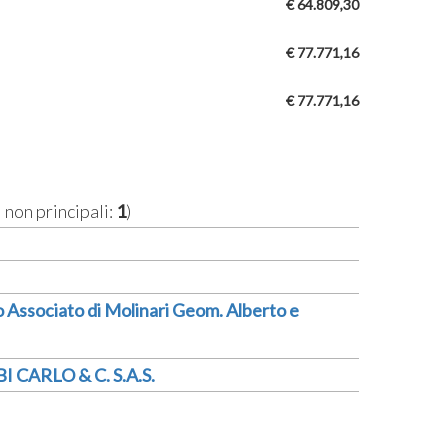
€ 64.809,30
€ 77.771,16
€ 77.771,16
i non principali:
1
)
 Associato di Molinari Geom. Alberto e
 CARLO & C. S.A.S.