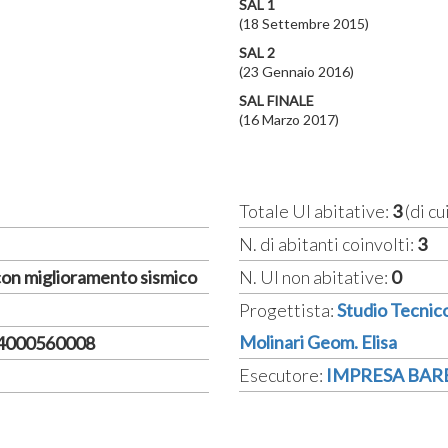
SAL 1
(18 Settembre 2015)
SAL 2
(23 Gennaio 2016)
SAL FINALE
(16 Marzo 2017)
Totale UI abitative:
3
(di cu
N. di abitanti coinvolti:
3
 con miglioramento sismico
N. UI non abitative:
0
Progettista:
Studio Tecnico
Molinari Geom. Elisa
14000560008
Esecutore:
IMPRESA BARBI