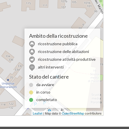
Ambito della ricostruzione
ricostruzione pubblica
ricostruzione delle abitazioni
ricostruzione attività produttive
altri interventi
Stato del cantiere
da avviare
in corso
completato
Leaflet
| Map data ©
OpenStreetMap
contributors