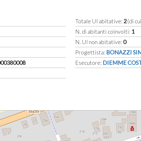
Totale UI abitative:
2
(di cu
N. di abitanti coinvolti:
1
N. UI non abitative:
0
Progettista:
BONAZZI S
3000380008
Esecutore:
DIEMME COSTR