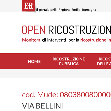
Salta
al
contenuto
principale
HOME
RICOSTRUZIONE
PUBBLICA
RICOSTRUZIONE
DELLE
ABITAZIONI
RICOSTRUZIONE
RICOS
HOME
PUBBLICA
DELLE 
RICOSTRUZIONE
ATTIVITÀ
PRODUTTIVE
ALTRI
INTERVENTI
cod. Mude: 08038008000
DOVE
VIA BELLINI
SI
INTERVIENE