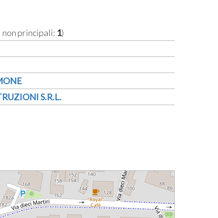
i non principali:
1
)
IMONE
UZIONI S.R.L.