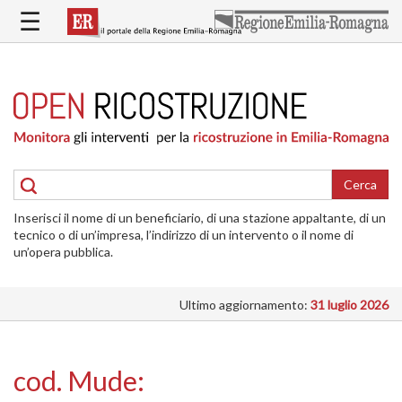
Salta
☰
al
contenuto
principale
HOME
RICOSTRUZIONE
PUBBLICA
RICOSTRUZIONE
DELLE
Cerca
ABITAZIONI
Inserisci il nome di un beneficiario, di una stazione appaltante, di un
RICOSTRUZIONE
tecnico o di un’impresa, l’indirizzo di un intervento o il nome di
ATTIVITÀ
un’opera pubblica.
PRODUTTIVE
Ultimo aggiornamento:
31 luglio 2026
ALTRI
INTERVENTI
DOVE
cod. Mude:
SI
INTERVIENE