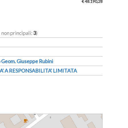
€ 48.190,28
i non principali:
3
)
o Geom. Giuseppe Rubini
A' A RESPONSABILITA' LIMITATA