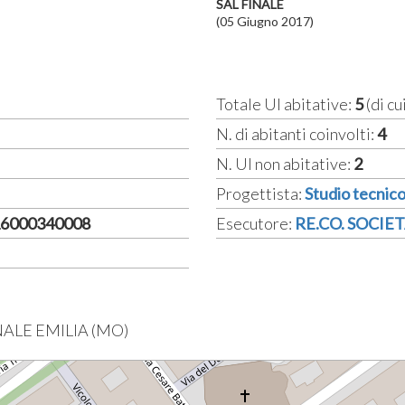
SAL FINALE
(05 Giugno 2017)
Totale UI abitative:
5
(di cu
N. di abitanti coinvolti:
4
N. UI non abitative:
2
Progettista:
Studio tecnic
C16000340008
Esecutore:
RE.CO. SOCIET
NALE EMILIA (MO)