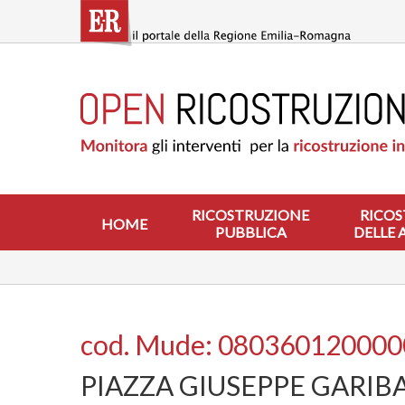
Salta
al
contenuto
principale
HOME
RICOSTRUZIONE
PUBBLICA
RICOSTRUZIONE
DELLE
ABITAZIONI
RICOSTRUZIONE
RICOS
HOME
PUBBLICA
DELLE 
RICOSTRUZIONE
ATTIVITÀ
PRODUTTIVE
ALTRI
INTERVENTI
cod. Mude: 08036012000
DOVE
PIAZZA GIUSEPPE GARIB
SI
INTERVIENE