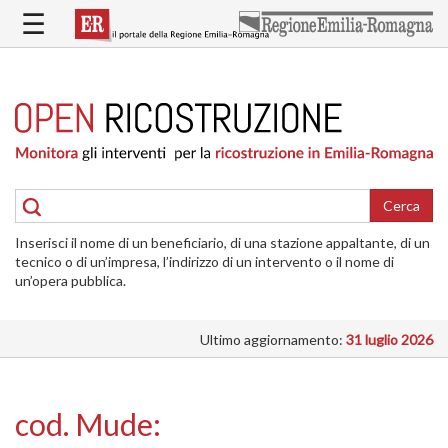
Salta
☰
al
contenuto
principale
HOME
RICOSTRUZIONE
PUBBLICA
RICOSTRUZIONE
DELLE
Cerca
ABITAZIONI
Inserisci il nome di un beneficiario, di una stazione appaltante, di un
RICOSTRUZIONE
tecnico o di un’impresa, l’indirizzo di un intervento o il nome di
ATTIVITÀ
un’opera pubblica.
PRODUTTIVE
Ultimo aggiornamento:
31 luglio 2026
ALTRI
INTERVENTI
DOVE
cod. Mude:
SI
INTERVIENE