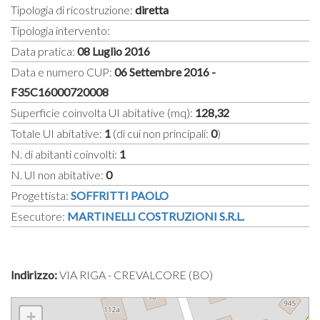
Tipologia di ricostruzione:
diretta
Tipologia intervento:
Data pratica:
08 Luglio 2016
Data e numero CUP:
06 Settembre 2016 -
F35C16000720008
Superficie coinvolta UI abitative (mq):
128,32
Totale UI abitative:
1
(di cui non principali:
0
)
N. di abitanti coinvolti:
1
N. UI non abitative:
0
Progettista:
SOFFRITTI PAOLO
Esecutore:
MARTINELLI COSTRUZIONI S.R.L.
Indirizzo:
VIA RIGA - CREVALCORE (BO)
+