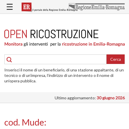
Salta
☰
al
contenuto
principale
HOME
RICOSTRUZIONE
PUBBLICA
RICOSTRUZIONE
DELLE
Cerca
ABITAZIONI
Inserisci il nome di un beneficiario, di una stazione appaltante, di un
RICOSTRUZIONE
tecnico o di un’impresa, l’indirizzo di un intervento o il nome di
ATTIVITÀ
un’opera pubblica.
PRODUTTIVE
Ultimo aggiornamento:
30 giugno 2026
ALTRI
INTERVENTI
DOVE
cod. Mude:
SI
INTERVIENE