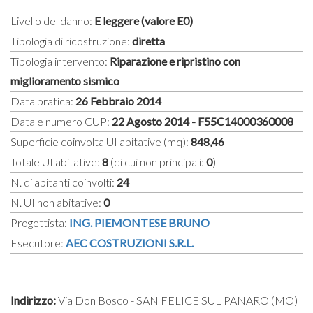
Livello del danno:
E leggere (valore E0)
Tipologia di ricostruzione:
diretta
Tipologia intervento:
Riparazione e ripristino con
miglioramento sismico
Data pratica:
26 Febbraio 2014
Data e numero CUP:
22 Agosto 2014 - F55C14000360008
Superficie coinvolta UI abitative (mq):
848,46
Totale UI abitative:
8
(di cui non principali:
0
)
N. di abitanti coinvolti:
24
N. UI non abitative:
0
Progettista:
ING. PIEMONTESE BRUNO
Esecutore:
AEC COSTRUZIONI S.R.L.
Indirizzo:
Via Don Bosco - SAN FELICE SUL PANARO (MO)