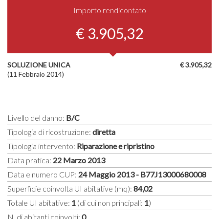
Importo rendicontato
€ 3.905,32
SOLUZIONE UNICA
€ 3.905,32
(11 Febbraio 2014)
Livello del danno:
B/C
Tipologia di ricostruzione:
diretta
Tipologia intervento:
Riparazione e ripristino
Data pratica:
22 Marzo 2013
Data e numero CUP:
24 Maggio 2013 - B77J13000680008
Superficie coinvolta UI abitative (mq):
84,02
Totale UI abitative:
1
(di cui non principali:
1
)
N. di abitanti coinvolti:
0