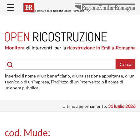
Salta
☰
al
contenuto
principale
HOME
RICOSTRUZIONE
PUBBLICA
RICOSTRUZIONE
DELLE
Cerca
ABITAZIONI
Inserisci il nome di un beneficiario, di una stazione appaltante, di un
RICOSTRUZIONE
tecnico o di un’impresa, l’indirizzo di un intervento o il nome di
ATTIVITÀ
un’opera pubblica.
PRODUTTIVE
Ultimo aggiornamento:
31 luglio 2026
ALTRI
INTERVENTI
DOVE
cod. Mude:
SI
INTERVIENE