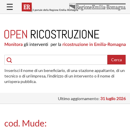
Salta
☰
al
contenuto
principale
HOME
RICOSTRUZIONE
PUBBLICA
RICOSTRUZIONE
DELLE
Cerca
ABITAZIONI
Inserisci il nome di un beneficiario, di una stazione appaltante, di un
RICOSTRUZIONE
tecnico o di un’impresa, l’indirizzo di un intervento o il nome di
ATTIVITÀ
un’opera pubblica.
PRODUTTIVE
Ultimo aggiornamento:
31 luglio 2026
ALTRI
INTERVENTI
DOVE
cod. Mude:
SI
INTERVIENE