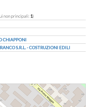
ui non principali:
1
)
O CHIAPPONI
ANCO S.R.L. - COSTRUZIONI EDILI