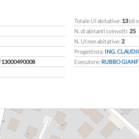
Totale UI abitative:
13
(di c
N. di abitanti coinvolti:
25
N. UI non abitative:
2
Progettista:
ING. CLAUDI
2F13000490008
Esecutore:
RUBBO GIANFR