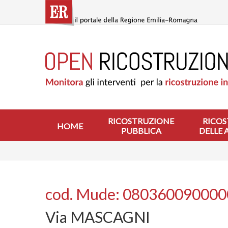
Salta
al
contenuto
principale
HOME
RICOSTRUZIONE
PUBBLICA
RICOSTRUZIONE
DELLE
ABITAZIONI
RICOSTRUZIONE
RICOS
HOME
PUBBLICA
DELLE 
RICOSTRUZIONE
ATTIVITÀ
PRODUTTIVE
ALTRI
INTERVENTI
cod. Mude: 08036009000
DOVE
Via MASCAGNI
SI
INTERVIENE