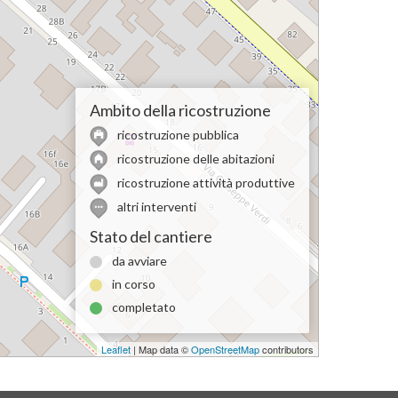
Ambito della ricostruzione
ricostruzione pubblica
ricostruzione delle abitazioni
ricostruzione attività produttive
altri interventi
Stato del cantiere
da avviare
in corso
completato
Leaflet
| Map data ©
OpenStreetMap
contributors