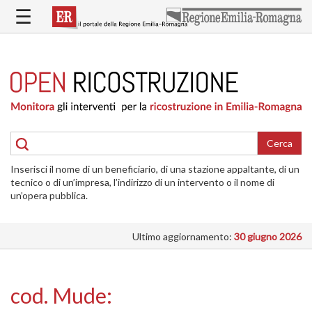
Salta
☰
al
contenuto
principale
HOME
RICOSTRUZIONE
PUBBLICA
RICOSTRUZIONE
DELLE
Cerca
ABITAZIONI
Inserisci il nome di un beneficiario, di una stazione appaltante, di un
RICOSTRUZIONE
tecnico o di un’impresa, l’indirizzo di un intervento o il nome di
ATTIVITÀ
un’opera pubblica.
PRODUTTIVE
Ultimo aggiornamento:
30 giugno 2026
ALTRI
INTERVENTI
DOVE
cod. Mude:
SI
INTERVIENE