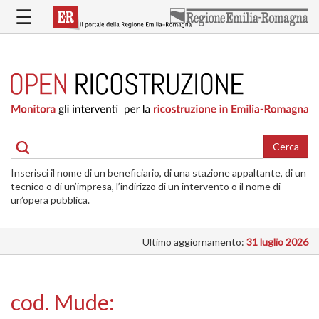
Salta
☰
al
contenuto
principale
HOME
RICOSTRUZIONE
PUBBLICA
RICOSTRUZIONE
DELLE
Cerca
ABITAZIONI
Inserisci il nome di un beneficiario, di una stazione appaltante, di un
RICOSTRUZIONE
tecnico o di un’impresa, l’indirizzo di un intervento o il nome di
ATTIVITÀ
un’opera pubblica.
PRODUTTIVE
Ultimo aggiornamento:
31 luglio 2026
ALTRI
INTERVENTI
DOVE
cod. Mude:
SI
INTERVIENE