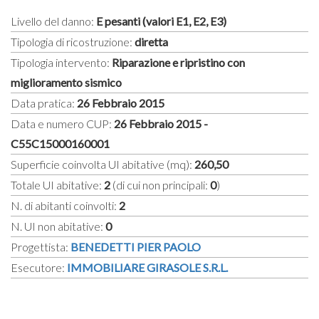
Livello del danno:
E pesanti (valori E1, E2, E3)
Tipologia di ricostruzione:
diretta
Tipologia intervento:
Riparazione e ripristino con
miglioramento sismico
Data pratica:
26 Febbraio 2015
Data e numero CUP:
26 Febbraio 2015 -
C55C15000160001
Superficie coinvolta UI abitative (mq):
260,50
Totale UI abitative:
2
(di cui non principali:
0
)
N. di abitanti coinvolti:
2
N. UI non abitative:
0
Progettista:
BENEDETTI PIER PAOLO
Esecutore:
IMMOBILIARE GIRASOLE S.R.L.