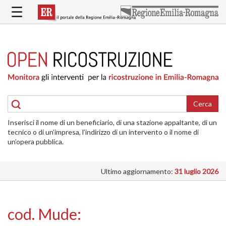
Salta
☰
al
contenuto
principale
HOME
RICOSTRUZIONE
PUBBLICA
RICOSTRUZIONE
DELLE
Cerca
ABITAZIONI
Inserisci il nome di un beneficiario, di una stazione appaltante, di un
RICOSTRUZIONE
tecnico o di un’impresa, l’indirizzo di un intervento o il nome di
ATTIVITÀ
un’opera pubblica.
PRODUTTIVE
Ultimo aggiornamento:
31 luglio 2026
ALTRI
INTERVENTI
DOVE
cod. Mude:
SI
INTERVIENE