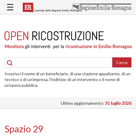
Salta
☰
al
contenuto
principale
HOME
RICOSTRUZIONE
PUBBLICA
RICOSTRUZIONE
DELLE
Cerca
ABITAZIONI
Inserisci il nome di un beneficiario, di una stazione appaltante, di un
RICOSTRUZIONE
tecnico o di un’impresa, l’indirizzo di un intervento o il nome di
ATTIVITÀ
un’opera pubblica.
PRODUTTIVE
Ultimo aggiornamento:
31 luglio 2026
ALTRI
INTERVENTI
DOVE
Spazio 29
SI
INTERVIENE