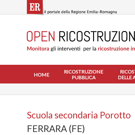
Salta
al
contenuto
principale
HOME
RICOSTRUZIONE
PUBBLICA
RICOSTRUZIONE
DELLE
ABITAZIONI
RICOSTRUZIONE
RICOS
HOME
PUBBLICA
DELLE 
RICOSTRUZIONE
ATTIVITÀ
PRODUTTIVE
ALTRI
INTERVENTI
Scuola secondaria Porotto
DOVE
FERRARA (FE)
SI
INTERVIENE