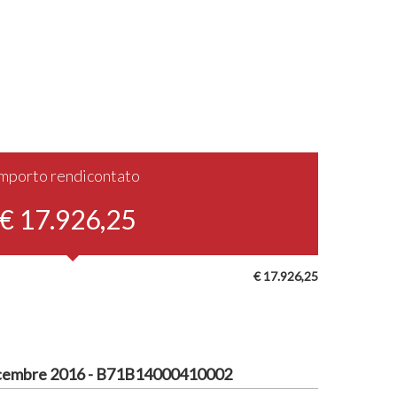
Importo rendicontato
€ 17.926,25
€ 17.926,25
cembre 2016 - B71B14000410002