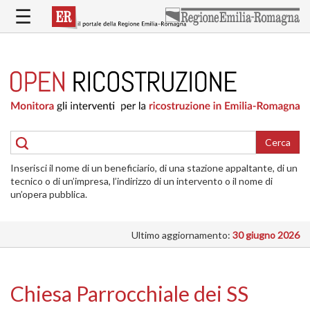
Salta
☰
al
contenuto
principale
HOME
RICOSTRUZIONE
PUBBLICA
RICOSTRUZIONE
DELLE
Cerca
ABITAZIONI
Inserisci il nome di un beneficiario, di una stazione appaltante, di un
RICOSTRUZIONE
tecnico o di un’impresa, l’indirizzo di un intervento o il nome di
ATTIVITÀ
un’opera pubblica.
PRODUTTIVE
Ultimo aggiornamento:
30 giugno 2026
ALTRI
INTERVENTI
DOVE
Chiesa Parrocchiale dei SS
SI
INTERVIENE