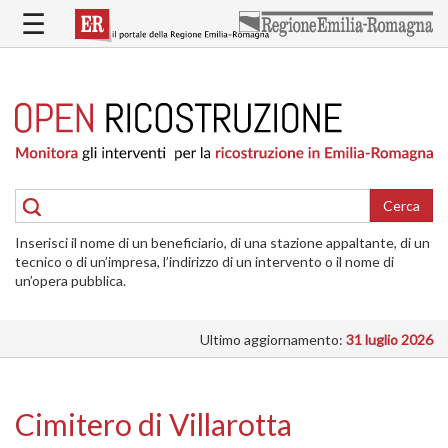
Salta
☰
al
contenuto
principale
HOME
RICOSTRUZIONE
PUBBLICA
RICOSTRUZIONE
DELLE
Cerca
ABITAZIONI
Inserisci il nome di un beneficiario, di una stazione appaltante, di un
RICOSTRUZIONE
tecnico o di un’impresa, l’indirizzo di un intervento o il nome di
ATTIVITÀ
un’opera pubblica.
PRODUTTIVE
Ultimo aggiornamento:
31 luglio 2026
ALTRI
INTERVENTI
DOVE
Cimitero di Villarotta
SI
INTERVIENE