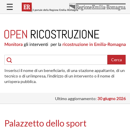
Salta
☰
al
contenuto
principale
HOME
RICOSTRUZIONE
PUBBLICA
RICOSTRUZIONE
DELLE
Cerca
ABITAZIONI
Inserisci il nome di un beneficiario, di una stazione appaltante, di un
RICOSTRUZIONE
tecnico o di un’impresa, l’indirizzo di un intervento o il nome di
ATTIVITÀ
un’opera pubblica.
PRODUTTIVE
Ultimo aggiornamento:
30 giugno 2026
ALTRI
INTERVENTI
DOVE
Palazzetto dello sport
SI
INTERVIENE