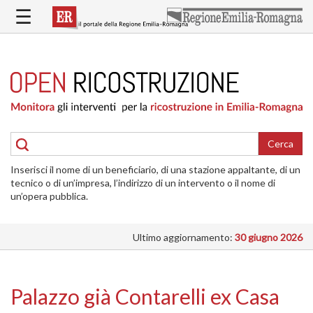
Salta
☰
al
contenuto
principale
HOME
RICOSTRUZIONE
PUBBLICA
RICOSTRUZIONE
DELLE
Cerca
ABITAZIONI
Inserisci il nome di un beneficiario, di una stazione appaltante, di un
RICOSTRUZIONE
tecnico o di un’impresa, l’indirizzo di un intervento o il nome di
ATTIVITÀ
un’opera pubblica.
PRODUTTIVE
Ultimo aggiornamento:
30 giugno 2026
ALTRI
INTERVENTI
DOVE
Palazzo già Contarelli ex Casa
SI
INTERVIENE