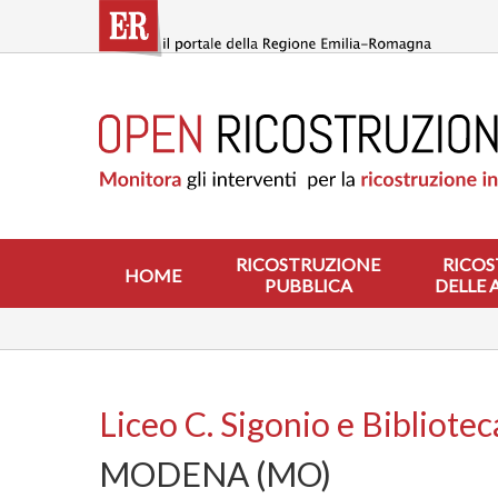
Salta
al
contenuto
principale
HOME
RICOSTRUZIONE
PUBBLICA
RICOSTRUZIONE
DELLE
ABITAZIONI
RICOSTRUZIONE
RICOS
HOME
PUBBLICA
DELLE 
RICOSTRUZIONE
ATTIVITÀ
PRODUTTIVE
ALTRI
INTERVENTI
Liceo C. Sigonio e Bibliot
DOVE
MODENA (MO)
SI
INTERVIENE