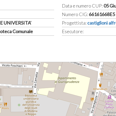
Data e numero CUP:
05 Gi
Numero CIG:
66161668E5
E UNIVERSITA'
Progettista:
castiglioni alf
blioteca Comunale
Esecutore: