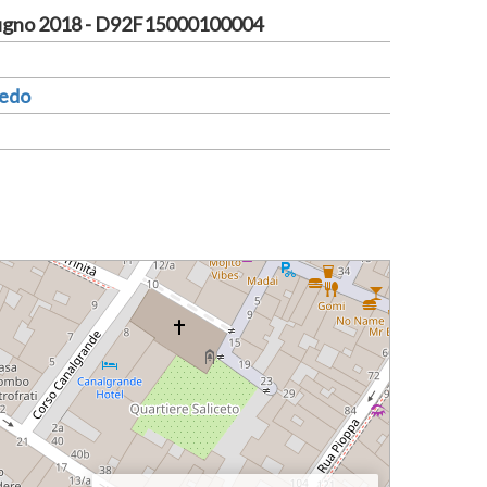
ugno 2018 - D92F15000100004
redo