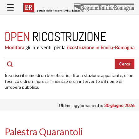
Salta
☰
al
contenuto
principale
HOME
RICOSTRUZIONE
PUBBLICA
RICOSTRUZIONE
DELLE
Cerca
ABITAZIONI
Inserisci il nome di un beneficiario, di una stazione appaltante, di un
RICOSTRUZIONE
tecnico o di un’impresa, l’indirizzo di un intervento o il nome di
ATTIVITÀ
un’opera pubblica.
PRODUTTIVE
Ultimo aggiornamento:
30 giugno 2026
ALTRI
INTERVENTI
DOVE
Palestra Quarantoli
SI
INTERVIENE