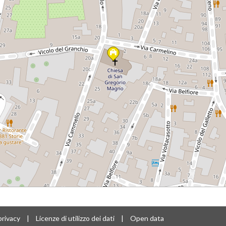
privacy
|
Licenze di utilizzo dei dati
|
Open data