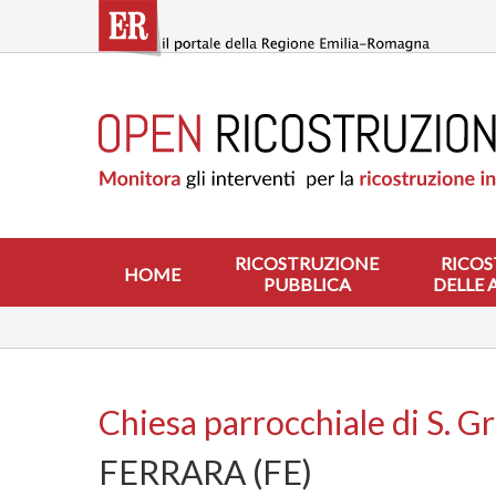
Salta
al
contenuto
principale
HOME
RICOSTRUZIONE
PUBBLICA
RICOSTRUZIONE
DELLE
ABITAZIONI
RICOSTRUZIONE
RICOS
HOME
PUBBLICA
DELLE 
RICOSTRUZIONE
ATTIVITÀ
PRODUTTIVE
ALTRI
INTERVENTI
Chiesa parrocchiale di S. 
DOVE
FERRARA (FE)
SI
INTERVIENE