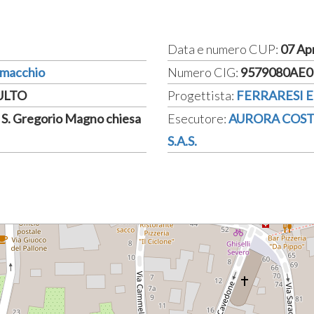
Data e numero CUP:
07 Ap
Comacchio
Numero CIG:
9579080AE0
CULTO
Progettista:
FERRARESI 
i S. Gregorio Magno chiesa
Esecutore:
AURORA COST
S.A.S.