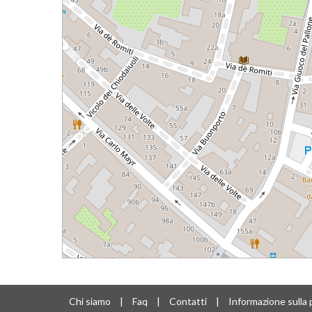
Chi siamo
|
Faq
|
Contatti
|
Informazione sulla 