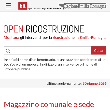
Salta
☰
al
contenuto
principale
HOME
RICOSTRUZIONE
PUBBLICA
RICOSTRUZIONE
DELLE
Cerca
ABITAZIONI
Inserisci il nome di un beneficiario, di una stazione appaltante, di un
RICOSTRUZIONE
tecnico o di un’impresa, l’indirizzo di un intervento o il nome di
ATTIVITÀ
un’opera pubblica.
PRODUTTIVE
Ultimo aggiornamento:
30 giugno 2026
ALTRI
INTERVENTI
DOVE
Magazzino comunale e sede
SI
INTERVIENE