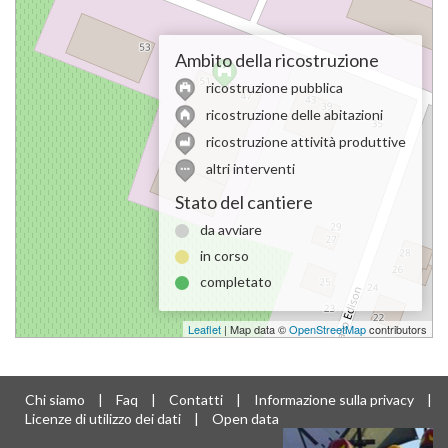
Ambito della ricostruzione
ricostruzione pubblica
ricostruzione delle abitazioni
ricostruzione attività produttive
altri interventi
Stato del cantiere
da avviare
in corso
completato
Leaflet
| Map data ©
OpenStreetMap
contributors
Chi siamo
|
Faq
|
Contatti
|
Informazione sulla privacy
|
Licenze di utilizzo dei dati
|
Open data