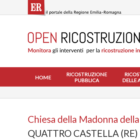
Salta
al
contenuto
principale
HOME
RICOSTRUZIONE
PUBBLICA
RICOSTRUZIONE
DELLE
ABITAZIONI
RICOSTRUZIONE
RICOS
HOME
PUBBLICA
DELLE 
RICOSTRUZIONE
ATTIVITÀ
PRODUTTIVE
ALTRI
INTERVENTI
Chiesa della Madonna della
DOVE
QUATTRO CASTELLA (RE)
SI
INTERVIENE