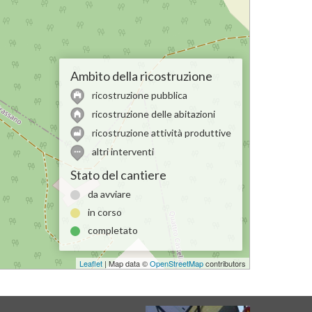
Ambito della ricostruzione
ricostruzione pubblica
ricostruzione delle abitazioni
ricostruzione attività produttive
altri interventi
Stato del cantiere
da avviare
in corso
completato
Leaflet
| Map data ©
OpenStreetMap
contributors