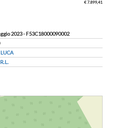
€ 7.899,41
ggio 2023 - F53C18000090002
 LUCA
R.L.