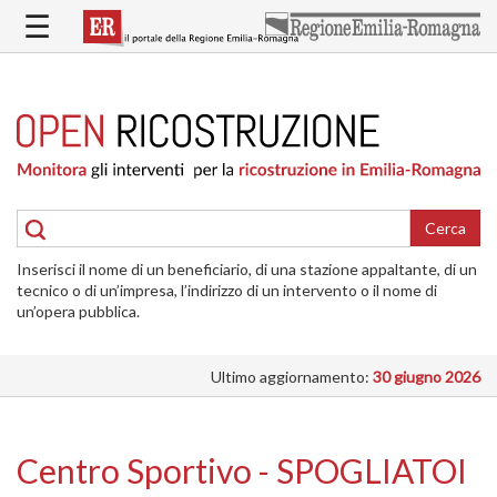
Salta
☰
al
contenuto
principale
HOME
RICOSTRUZIONE
PUBBLICA
RICOSTRUZIONE
DELLE
Cerca
ABITAZIONI
Inserisci il nome di un beneficiario, di una stazione appaltante, di un
RICOSTRUZIONE
tecnico o di un’impresa, l’indirizzo di un intervento o il nome di
ATTIVITÀ
un’opera pubblica.
PRODUTTIVE
Ultimo aggiornamento:
30 giugno 2026
ALTRI
INTERVENTI
DOVE
Centro Sportivo - SPOGLIATOI
SI
INTERVIENE