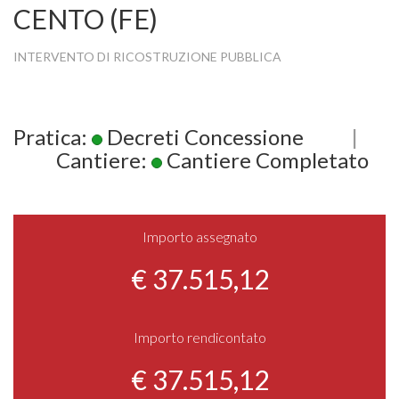
CENTO (FE)
INTERVENTO DI RICOSTRUZIONE PUBBLICA
Pratica:
Decreti Concessione
|
Cantiere:
Cantiere Completato
Importo assegnato
€ 37.515,12
Importo rendicontato
€ 37.515,12