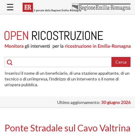
Salta
☰
al
contenuto
principale
HOME
RICOSTRUZIONE
PUBBLICA
RICOSTRUZIONE
DELLE
Cerca
ABITAZIONI
Inserisci il nome di un beneficiario, di una stazione appaltante, di un
RICOSTRUZIONE
tecnico o di un’impresa, l’indirizzo di un intervento o il nome di
ATTIVITÀ
un’opera pubblica.
PRODUTTIVE
Ultimo aggiornamento:
30 giugno 2026
ALTRI
INTERVENTI
DOVE
Ponte Stradale sul Cavo Valtrina
SI
INTERVIENE