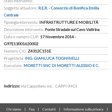
Stato intervento:
Soggetto attuatore:
R.E.R. - Consorzio di Bonifica Emilia
Centrale
Tipologia intervento:
INFRASTRUTTURE E MOBILITÁ
Descrizione intervento:
Ponte Stradale sul Cavo Valtrina
Data e numero CUP:
17 Novembre 2014 -
G97E13001620002
Numero CIG:
Z4312C151E
Progettista:
ING. GIANLUCA TOGNINELLI
Esecutore:
MORETTI SNC DI MORETTI ALESSIO E C.
Indirizzo:
Via Cappellano snc - CARPI (MO)
Chi siamo
|
Faq
|
Contatti
|
Informazione sulla privacy
|