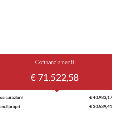
Cofinanziamenti
€ 71.522,58
ssicurazioni
€ 40.983,17
ondi propri
€ 30.539,41