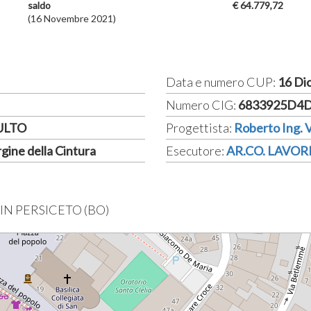
saldo
€ 64.779,72
(16 Novembre 2021)
Data e numero CUP:
16 Di
Numero CIG:
6833925D4
CULTO
Progettista:
Roberto Ing. V
gine della Cintura
Esecutore:
AR.CO. LAVOR
I IN PERSICETO (BO)