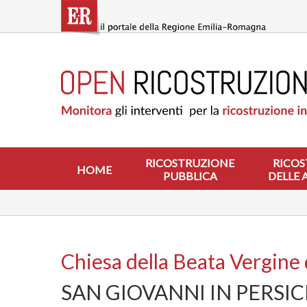
Salta
al
contenuto
principale
HOME
RICOSTRUZIONE
PUBBLICA
RICOSTRUZIONE
DELLE
ABITAZIONI
RICOSTRUZIONE
RICOS
HOME
PUBBLICA
DELLE 
RICOSTRUZIONE
ATTIVITÀ
PRODUTTIVE
ALTRI
INTERVENTI
Chiesa della Beata Vergine 
DOVE
SAN GIOVANNI IN PERSIC
SI
INTERVIENE