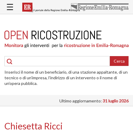
Salta
☰
al
contenuto
principale
HOME
RICOSTRUZIONE
PUBBLICA
RICOSTRUZIONE
DELLE
Cerca
ABITAZIONI
Inserisci il nome di un beneficiario, di una stazione appaltante, di un
RICOSTRUZIONE
tecnico o di un’impresa, l’indirizzo di un intervento o il nome di
ATTIVITÀ
un’opera pubblica.
PRODUTTIVE
Ultimo aggiornamento:
31 luglio 2026
ALTRI
INTERVENTI
DOVE
Chiesetta Ricci
SI
INTERVIENE