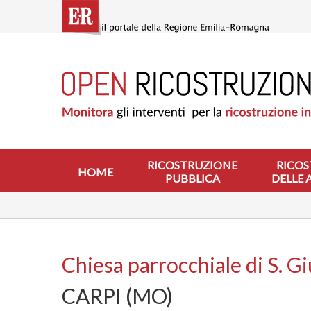
Salta
al
contenuto
principale
HOME
RICOSTRUZIONE
PUBBLICA
RICOSTRUZIONE
DELLE
ABITAZIONI
RICOSTRUZIONE
RICOS
HOME
PUBBLICA
DELLE 
RICOSTRUZIONE
ATTIVITÀ
PRODUTTIVE
ALTRI
INTERVENTI
Chiesa parrocchiale di S. G
DOVE
CARPI (MO)
SI
INTERVIENE