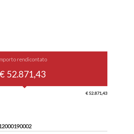
Importo rendicontato
€ 52.871,43
€ 52.871,43
I12000190002