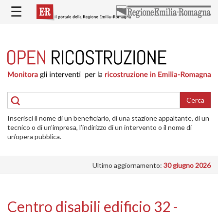
Salta
☰
al
contenuto
principale
HOME
RICOSTRUZIONE
PUBBLICA
RICOSTRUZIONE
DELLE
Cerca
ABITAZIONI
Inserisci il nome di un beneficiario, di una stazione appaltante, di un
RICOSTRUZIONE
tecnico o di un’impresa, l’indirizzo di un intervento o il nome di
ATTIVITÀ
un’opera pubblica.
PRODUTTIVE
Ultimo aggiornamento:
30 giugno 2026
ALTRI
INTERVENTI
DOVE
Centro disabili edificio 32 -
SI
INTERVIENE