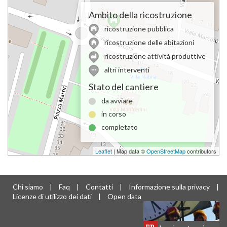
Ambito della ricostruzione
ricostruzione pubblica
ricostruzione delle abitazioni
ricostruzione attività produttive
altri interventi
Stato del cantiere
da avviare
in corso
completato
Leaflet
| Map data ©
OpenStreetMap
contributors
Chi siamo
|
Faq
|
Contatti
|
Informazione sulla privacy
|
Licenze di utilizzo dei dati
|
Open data