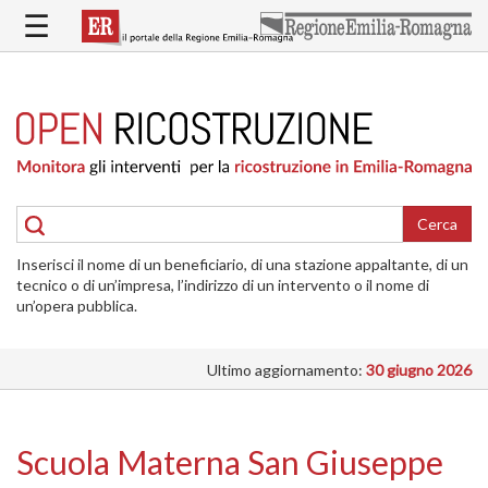
Salta
☰
al
contenuto
principale
HOME
RICOSTRUZIONE
PUBBLICA
RICOSTRUZIONE
DELLE
Cerca
ABITAZIONI
Inserisci il nome di un beneficiario, di una stazione appaltante, di un
RICOSTRUZIONE
tecnico o di un’impresa, l’indirizzo di un intervento o il nome di
ATTIVITÀ
un’opera pubblica.
PRODUTTIVE
Ultimo aggiornamento:
30 giugno 2026
ALTRI
INTERVENTI
DOVE
Scuola Materna San Giuseppe
SI
INTERVIENE