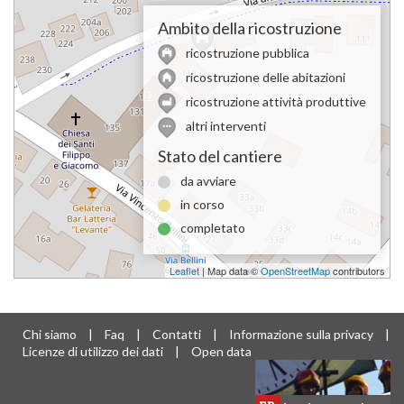
Ambito della ricostruzione
ricostruzione pubblica
ricostruzione delle abitazioni
ricostruzione attività produttive
altri interventi
Stato del cantiere
da avviare
in corso
completato
Leaflet
| Map data ©
OpenStreetMap
contributors
Chi siamo
|
Faq
|
Contatti
|
Informazione sulla privacy
|
Licenze di utilizzo dei dati
|
Open data