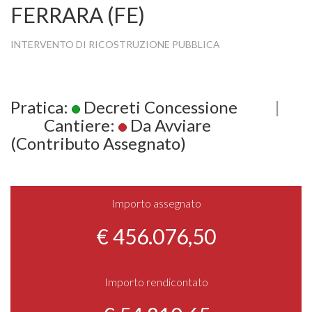
FERRARA (FE)
INTERVENTO DI RICOSTRUZIONE PUBBLICA
Pratica:
Decreti Concessione
|
Cantiere:
Da Avviare
(Contributo Assegnato)
Importo assegnato
€ 456.076,50
Importo rendicontato