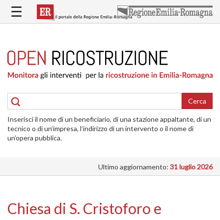
Salta
☰
al
contenuto
principale
HOME
RICOSTRUZIONE
PUBBLICA
RICOSTRUZIONE
DELLE
Cerca
ABITAZIONI
Inserisci il nome di un beneficiario, di una stazione appaltante, di un
RICOSTRUZIONE
tecnico o di un’impresa, l’indirizzo di un intervento o il nome di
ATTIVITÀ
un’opera pubblica.
PRODUTTIVE
Ultimo aggiornamento:
31 luglio 2026
ALTRI
INTERVENTI
DOVE
Chiesa di S. Cristoforo e
SI
INTERVIENE