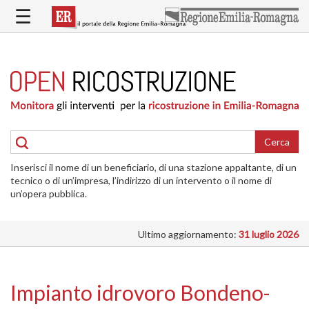
Salta
☰
al
contenuto
principale
HOME
RICOSTRUZIONE
PUBBLICA
RICOSTRUZIONE
DELLE
Cerca
ABITAZIONI
Inserisci il nome di un beneficiario, di una stazione appaltante, di un
RICOSTRUZIONE
tecnico o di un’impresa, l’indirizzo di un intervento o il nome di
ATTIVITÀ
un’opera pubblica.
PRODUTTIVE
Ultimo aggiornamento:
31 luglio 2026
ALTRI
INTERVENTI
DOVE
Impianto idrovoro Bondeno-
SI
INTERVIENE