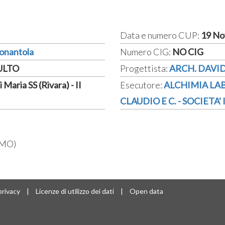
Data e numero CUP:
19 No
Nonantola
Numero CIG:
NO CIG
CULTO
Progettista:
ARCH. DAVI
 Maria SS (Rivara) - II
Esecutore:
ALCHIMIA LAB
CLAUDIO E C. - SOCIETA
(MO)
privacy
|
Licenze di utilizzo dei dati
|
Open data