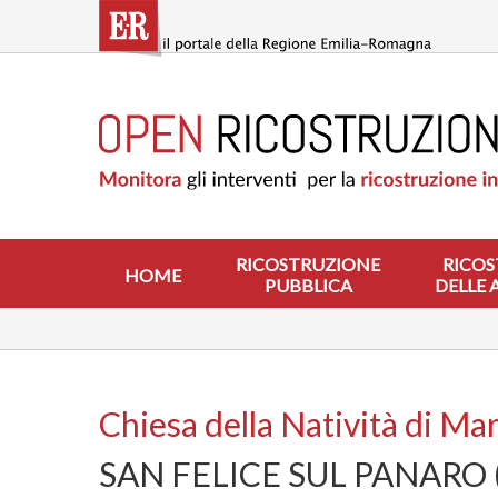
Salta
al
contenuto
principale
HOME
RICOSTRUZIONE
PUBBLICA
RICOSTRUZIONE
DELLE
ABITAZIONI
RICOSTRUZIONE
RICOS
HOME
PUBBLICA
DELLE 
RICOSTRUZIONE
ATTIVITÀ
PRODUTTIVE
ALTRI
INTERVENTI
Chiesa della Natività di Mari
DOVE
SAN FELICE SUL PANARO 
SI
INTERVIENE