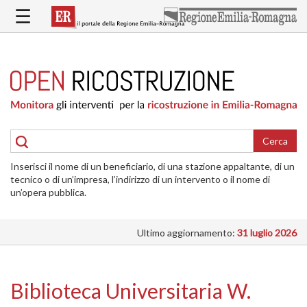
Salta
☰
al
contenuto
principale
HOME
RICOSTRUZIONE
PUBBLICA
RICOSTRUZIONE
DELLE
Cerca
ABITAZIONI
Inserisci il nome di un beneficiario, di una stazione appaltante, di un
RICOSTRUZIONE
tecnico o di un’impresa, l’indirizzo di un intervento o il nome di
ATTIVITÀ
un’opera pubblica.
PRODUTTIVE
Ultimo aggiornamento:
31 luglio 2026
ALTRI
INTERVENTI
DOVE
Biblioteca Universitaria W.
SI
INTERVIENE