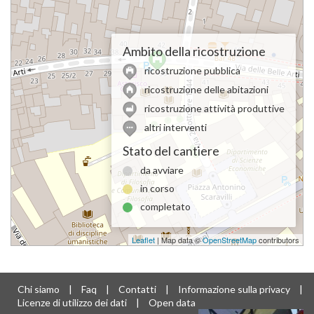
Ambito della ricostruzione
ricostruzione pubblica
ricostruzione delle abitazioni
ricostruzione attività produttive
altri interventi
Stato del cantiere
da avviare
in corso
completato
Leaflet
| Map data ©
OpenStreetMap
contributors
Chi siamo
|
Faq
|
Contatti
|
Informazione sulla privacy
|
Licenze di utilizzo dei dati
|
Open data