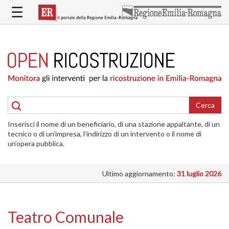
Salta
☰
al
contenuto
principale
HOME
RICOSTRUZIONE
PUBBLICA
RICOSTRUZIONE
DELLE
Cerca
ABITAZIONI
Inserisci il nome di un beneficiario, di una stazione appaltante, di un
RICOSTRUZIONE
tecnico o di un’impresa, l’indirizzo di un intervento o il nome di
ATTIVITÀ
un’opera pubblica.
PRODUTTIVE
Ultimo aggiornamento:
31 luglio 2026
ALTRI
INTERVENTI
DOVE
Teatro Comunale
SI
INTERVIENE