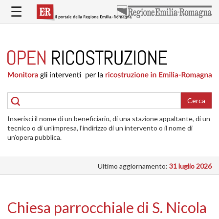
Salta
☰
al
contenuto
principale
HOME
RICOSTRUZIONE
PUBBLICA
RICOSTRUZIONE
DELLE
Cerca
ABITAZIONI
Inserisci il nome di un beneficiario, di una stazione appaltante, di un
RICOSTRUZIONE
tecnico o di un’impresa, l’indirizzo di un intervento o il nome di
ATTIVITÀ
un’opera pubblica.
PRODUTTIVE
Ultimo aggiornamento:
31 luglio 2026
ALTRI
INTERVENTI
DOVE
Chiesa parrocchiale di S. Nicola
SI
INTERVIENE