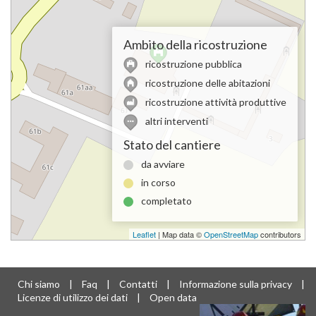
Ambito della ricostruzione
ricostruzione pubblica
ricostruzione delle abitazioni
ricostruzione attività produttive
altri interventi
Stato del cantiere
da avviare
in corso
completato
Leaflet
| Map data ©
OpenStreetMap
contributors
Chi siamo
|
Faq
|
Contatti
|
Informazione sulla privacy
|
Licenze di utilizzo dei dati
|
Open data