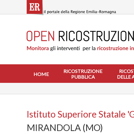
Salta
al
contenuto
principale
HOME
RICOSTRUZIONE
PUBBLICA
RICOSTRUZIONE
DELLE
ABITAZIONI
RICOSTRUZIONE
RICOS
HOME
PUBBLICA
DELLE 
RICOSTRUZIONE
ATTIVITÀ
PRODUTTIVE
ALTRI
INTERVENTI
Istituto Superiore Statale 'G
DOVE
MIRANDOLA (MO)
SI
INTERVIENE