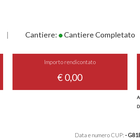
|
Cantiere:
Cantiere Completato
Importo rendicontato
€ 0,00
A
D
Data e numero CUP:
- G81